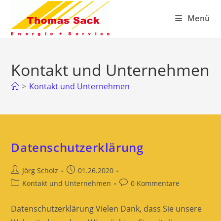
Zum
Menü
Inhalt
springen
Kontakt und Unternehmen
>
Kontakt und Unternehmen
Datenschutzerklärung
Beitrags-
Beitrag
Jörg Scholz
01.26.2020
Autor:
veröffentlicht:
Beitrags-
Beitrags-
Kontakt und Unternehmen
0 Kommentare
Kategorie:
Kommentare:
Datenschutzerklärung Vielen Dank, dass Sie unsere