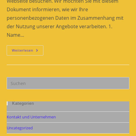
Webseite besuchen. Wir möchten Sie mit diesem
Dokument informieren, wie wir Ihre
personenbezogenen Daten im Zusammenhang mit
der Nutzung unserer Angebote verarbeiten. 1.
Name…
Datenschutzerklärung
Weiterlesen
Pre
Es
to
clo
Kategorien
the
Kontakt und Unternehmen
sea
pan
Uncategorized