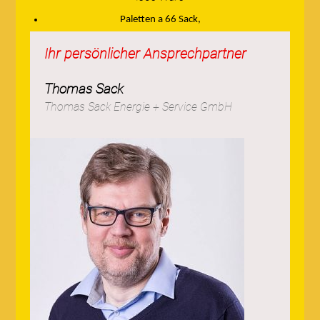
Paletten a 66 Sack,
Preis auf Anfrage!
Ihr persönlicher Ansprechpartner
Thomas Sack
Thomas Sack Energie + Service GmbH